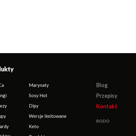
 Akihabara
Sos Garlic Fangs
Sos Thai 
dukty
Blog
Ca
Marynaty
Przepisy
ingi
Sosy Hot
ezy
Dipy
Kontakt
upy
Wersje limitowane
RODO
ardy
Keto