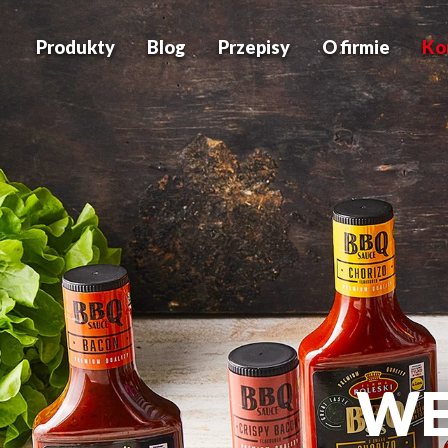
Produkty
Blog
Przepisy
O firmie
Ko
WE