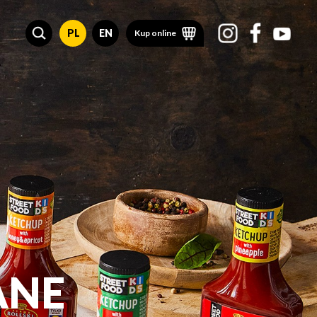
PL
EN
Kup online
ANE