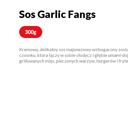
Sos Garlic Fangs
Sos Garlic Fangs
300g
Kremowy, delikatny sos majonezowy wzbogacony zosta
czosnku, która łączy w sobie słodycz i głębie umami 
grillowanych mięs, pieczonych warzyw, burgerów i fryte