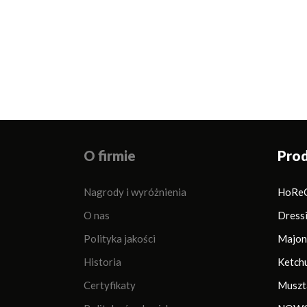
Sos Garlic Fangs
Sos Thai One
Sos
O firmie
Pro
Nagrody i wyróżnienia
HoRe
O nas
Dress
Polityka jakości
Majon
Historia
Ketch
Certyfikaty
Muszt