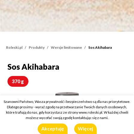
Roleski.pl
Produkty
Wersje limitowane
Sos Akihabara
Sos Akihabara
Sos Akihabara
370 g
Szanowni Państwo, Wasza prywatność i bezpieczeństwo są dla nas priorytetowe.
Dlatego prosimy - wyraź zgodę na przetwarzanie Twoich danych osobowych,
które trafiają do nas, gdy korzystasz ze strony www.roleski.pl. W każdej chwili
możesz wycofać swoją zgodę kontaktując się z nami.
Akceptuję
Więcej