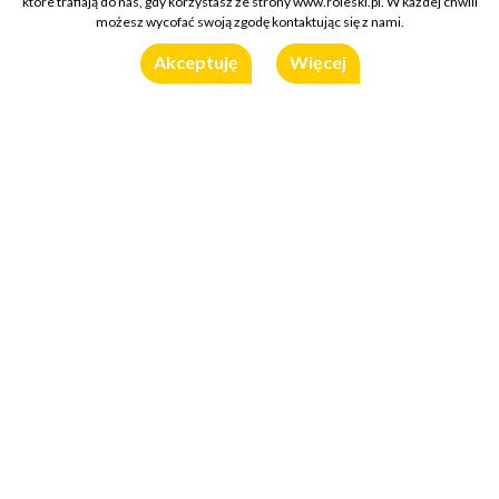
które trafiają do nas, gdy korzystasz ze strony www.roleski.pl. W każdej chwili
możesz wycofać swoją zgodę kontaktując się z nami.
Akceptuję
Więcej
Składniki (2 porcje)
350 g
polędwiczki wieprzowej
, oczyszczonej z błon i
pokrojonej na paski grubości ok. 1 cm