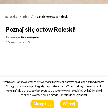
Roleski.pl
Blog
Poznaj siłę octów Roleski!
Poznaj siłę octów Roleski!
Poznaj siłę octów Roleski
Kategorie:
Bez kategorii
15 sierpnia 2019
Szanowni Państwo, Wasza prywatność i bezpieczeństwo są dla nas priorytetowe.
Dlatego prosimy - wyraź zgodę na przetwarzanie Twoich danych osobowych,
które trafiają do nas, gdy korzystasz ze strony www.roleski.pl. W każdej chwili
możesz wycofać swoją zgodę kontaktując się z nami.
Akceptuję
Więcej