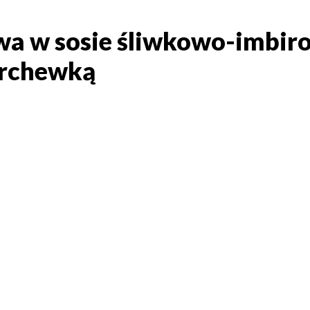
a w sosie śliwkowo-imbir
wa w sosie śliwkowo-imb
rchewką