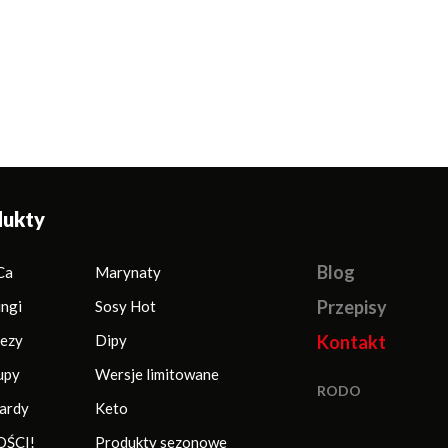
dukty
Blog
Ca
Marynaty
Przepisy
ingi
Sosy Hot
ezy
Dipy
Kontakt
upy
Wersje limitowane
RODO
ardy
Keto
ŚCI!
Produkty sezonowe