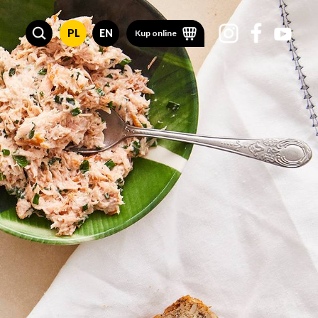
PL
EN
Kup online