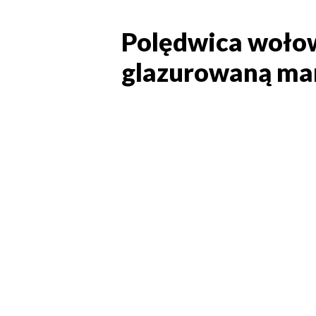
Polędwica wołow
Polędwica woło
glazurowaną ma