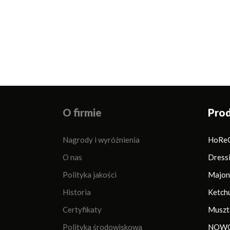
O firmie
Pro
Nagrody i wyróżnienia
HoRe
O nas
Dress
Polityka jakości
Majon
Historia
Ketch
Certyfikaty
Muszt
Polityka środowiskowa
NOWO