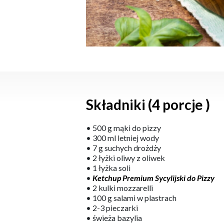
Składniki (4 porcje )
• 500 g mąki do pizzy
• 300 ml letniej wody
• 7 g suchych drożdży
• 2 łyżki oliwy z oliwek
• 1 łyżka soli
•
Ketchup Premium Sycylijski do Pizzy
• 2 kulki mozzarelli
• 100 g salami w plastrach
• 2-3 pieczarki
• świeża bazylia