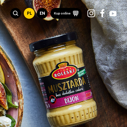
PL
EN
Kup online