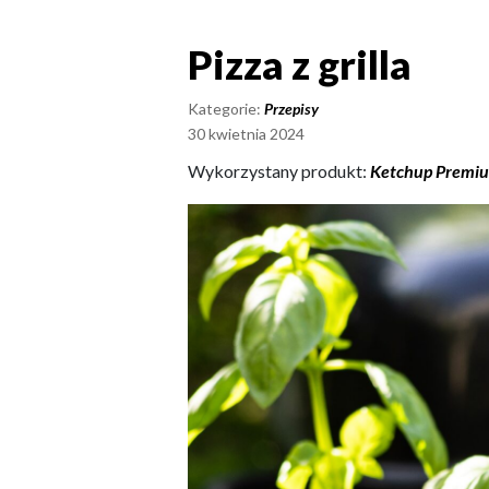
Pizza z grilla
Pizza z grilla
Kategorie:
Przepisy
30 kwietnia 2024
Wykorzystany produkt:
Ketchup Premium