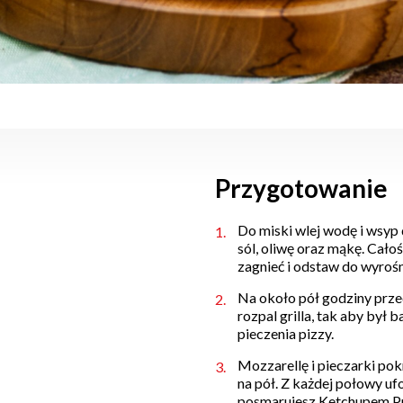
Przygotowanie
Do miski wlej wodę i wsyp
sól, oliwę oraz mąkę. Cało
zagnieć i odstaw do wyroś
Na około pół godziny prze
rozpal grilla, tak aby był 
pieczenia pizzy.
Mozzarellę i pieczarki pok
na pół. Z każdej połowy uf
posmarujesz Ketchupem Pr