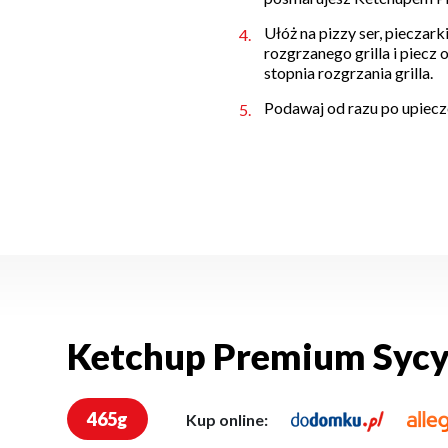
Ułóż na pizzy ser, pieczarki
rozgrzanego grilla i piecz 
stopnia rozgrzania grilla.
Podawaj od razu po upiecze
Ketchup Premium Sycyl
465g
Kup online: