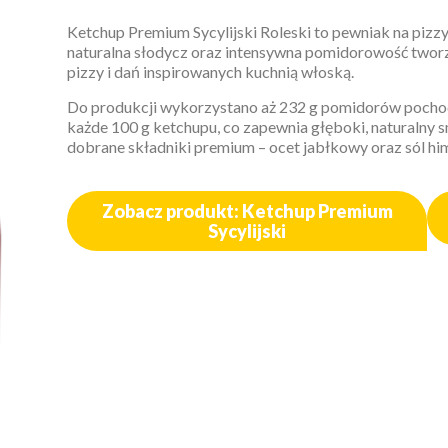
Ketchup Premium Sycylijski Roleski to pewniak na pizz
naturalna słodycz oraz intensywna pomidorowość tworz
pizzy i dań inspirowanych kuchnią włoską.
Do produkcji wykorzystano aż 232 g pomidorów pocho
każde 100 g ketchupu, co zapewnia głęboki, naturalny s
dobrane składniki premium – ocet jabłkowy oraz sól him
Zobacz produkt: Ketchup Premium
Sycylijski