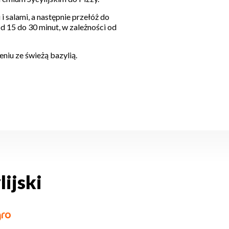
 i salami, a następnie przełóż do
od 15 do 30 minut, w zależności od
niu ze świeżą bazylią.
ijski