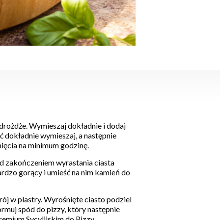
 drożdże. Wymieszaj dokładnie i dodaj
ść dokładnie wymieszaj, a następnie
nięcia na minimum godzinę.
d zakończeniem wyrastania ciasta
bardzo gorący i umieść na nim kamień do
rój w plastry. Wyrośnięte ciasto podziel
ormuj spód do pizzy, który następnie
emium Sycylijskim do Pizzy.