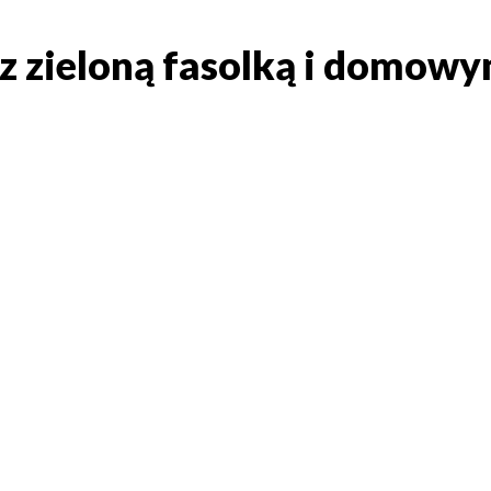
 z zieloną fasolką i domowy
a z zieloną fasolką i domo