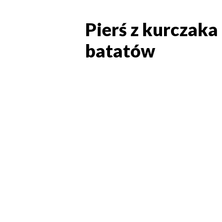
Pierś z kurczaka
Pierś z kurczak
batatów