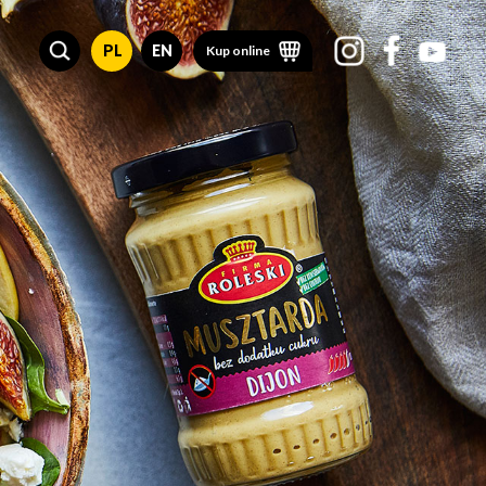
PL
EN
Kup online