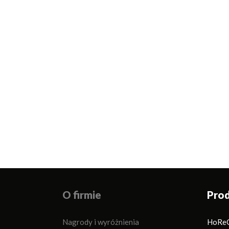
O firmie
Pro
Nagrody i wyróżnienia
HoRe