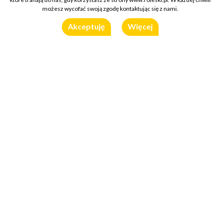
możesz wycofać swoją zgodę kontaktując się z nami.
Akceptuję
Więcej
Składniki (2 porcje)
2
filety z kurczaka
, ok. 150 g każdy
marynata BBQ firmy Roleski