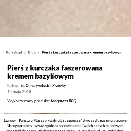
Roleski.pl
Blog
Pierś z kurczaka faszerowana kremem bazyliowym
Pierś z kurczaka faszerowana
Pierś z kurczaka fasze
kremem bazyliowym
Kategorie:
O marynatach
/
Przepisy
14 maja 2018
Wykorzystany produkt:
Marynata BBQ
Szanowni Państwo, Wasza prywatność i bezpieczeństwo są dla nas priorytetowe.
Dlatego prosimy - wyraź zgodę na przetwarzanie Twoich danych osobowych,
które trafiają do nas, gdy korzystasz ze strony www.roleski.pl. W każdej chwili