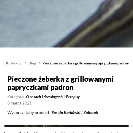
Roleski.pl
Blog
Pieczone żeberka z grillowanymi papryczkami padron
Pieczone żeberka z grillowanymi
Pieczone żeberka z gril
papryczkami padron
Kategorie:
O sosach i dressingach
/
Przepisy
8 marca 2021
Wykorzystany produkt:
Sos do Karkówki i Żeberek