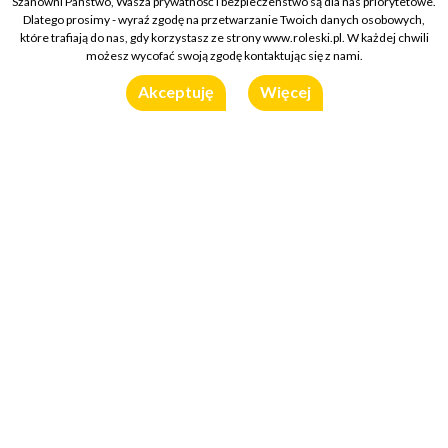
Szanowni Państwo, Wasza prywatność i bezpieczeństwo są dla nas priorytetowe.
Dlatego prosimy - wyraź zgodę na przetwarzanie Twoich danych osobowych,
które trafiają do nas, gdy korzystasz ze strony www.roleski.pl. W każdej chwili
możesz wycofać swoją zgodę kontaktując się z nami.
Akceptuję
Więcej