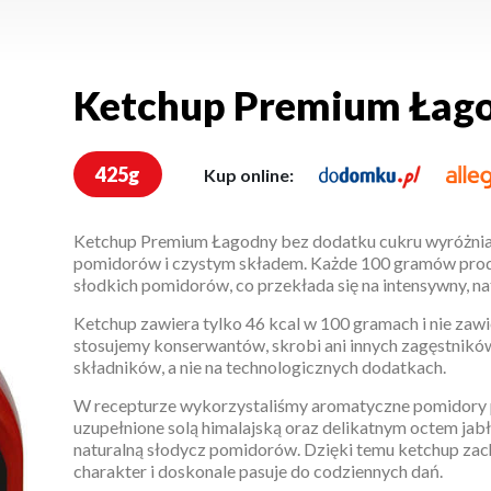
Ketchup Premium Łago
425g
Kup online:
Ketchup Premium Łagodny bez dodatku cukru wyróżnia
pomidorów i czystym składem. Każde 100 gramów prod
słodkich pomidorów, co przekłada się na intensywny, na
Ketchup zawiera tylko 46 kcal w 100 gramach i nie zaw
stosujemy konserwantów, skrobi ani innych zagęstników
składników, a nie na technologicznych dodatkach.
W recepturze wykorzystaliśmy aromatyczne pomidory 
uzupełnione solą himalajską oraz delikatnym octem jab
naturalną słodycz pomidorów. Dzięki temu ketchup za
charakter i doskonale pasuje do codziennych dań.