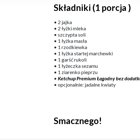
Składniki (1 porcja )
• 2 jajka
• 2 łyżki mleka
• szczypta soli
• 1 łyżka masła
• 1 rzodkiewka
• 1 łyżka startej marchewki
• 1 garść rukoli
• 1 łyżeczka sezamu
• 1 ziarenko pieprzu
•
Ketchup Premium Łagodny bez dodatk
• opcjonalnie: jadalne kwiaty
Smacznego!