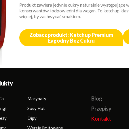
Produkt zawiera jedynie cukry naturalnie występujące 
konserwantów i odpowiedni dla wegan. To ketchup klas
więcej, by zachwycać smakiem.
Zobacz produkt: Ketchup Premium
Łagodny Bez Cukru
dukty
Blog
Ca
Marynaty
Przepisy
ingi
Sosy Hot
ezy
Dipy
Kontakt
upy
Wersje limitowane