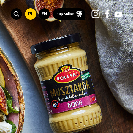
PL
EN
Kup online