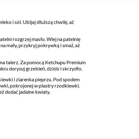
leko i sól. Ubijaj dłuższą chwilę, aż
telni rozgrzej masło. Wlej na patelnię
 na mały, przykryj pokrywką i smaż, aż
ż na talerz. Za pomocą Ketchupu Premium
ru dorysuj grzebień, dziób i skrzydło.
kiewki i ziarenka pieprzu. Pod spodem
ewki, pokrojonej w plastry rzodkiewki.
ż dodać jadalne kwiaty.