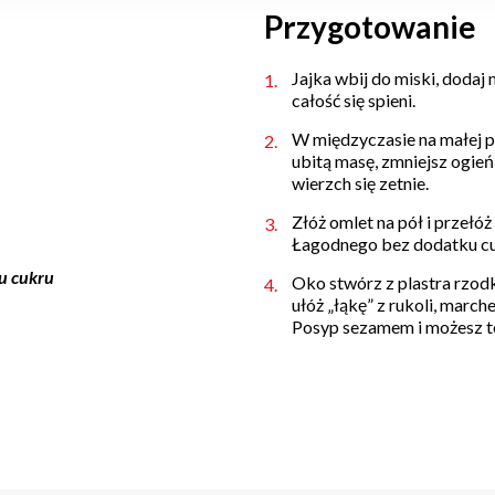
Przygotowanie
Jajka wbij do miski, dodaj m
całość się spieni.
W międzyczasie na małej pa
ubitą masę, zmniejsz ogień
wierzch się zetnie.
Złóż omlet na pół i przełó
Łagodnego bez dodatku cuk
u cukru
Oko stwórz z plastra rzod
ułóż „łąkę” z rukoli, march
Posyp sezamem i możesz te