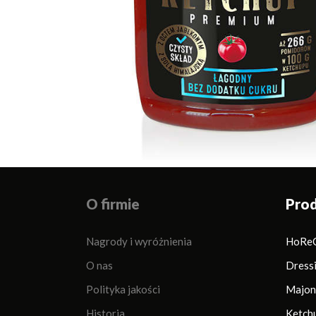
O firmie
Pro
Nagrody i wyróżnienia
HoRe
O nas
Dress
Polityka jakości
Majon
Historia
Ketch