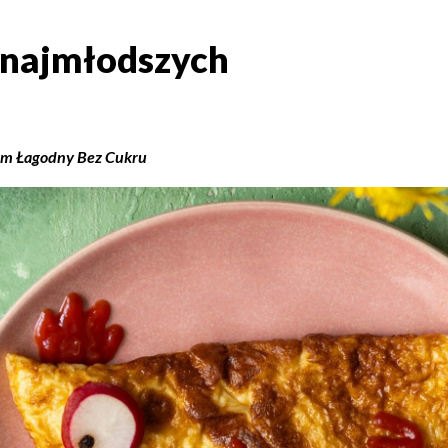
 najmłodszych
a najmłodszych
m Łagodny Bez Cukru