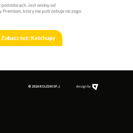
w pomidorach. Jest wolny od
y Premium, który nie potrzebuje niczego
Zobacz też: Ketchupy
© 2026 ROLESKI SP. J.
design by