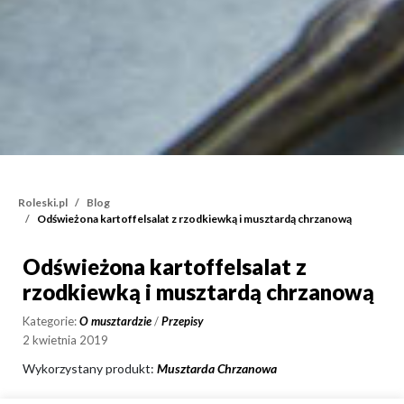
Roleski.pl
Blog
Odświeżona kartoffelsalat z rzodkiewką i musztardą chrzanową
Odświeżona kartoffelsalat z
Odświeżona kartoffelsal
rzodkiewką i musztardą chrzanową
Kategorie:
O musztardzie
/
Przepisy
2 kwietnia 2019
Wykorzystany produkt:
Musztarda Chrzanowa