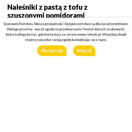
Naleśniki z pastą z tofu z
Naleśniki z pastą z tofu
szuszonymi pomidorami
Szanowni Państwo, Wasza prywatność i bezpieczeństwo są dla nas priorytetowe.
Kategorie:
O musztardzie
/
Przepisy
Dlatego prosimy - wyraź zgodę na przetwarzanie Twoich danych osobowych,
22 czerwca 2020
które trafiają do nas, gdy korzystasz ze strony www.roleski.pl. W każdej chwili
możesz wycofać swoją zgodę kontaktując się z nami.
Wykorzystany produkt:
Musztarda Ananasowa
Akceptuję
Więcej