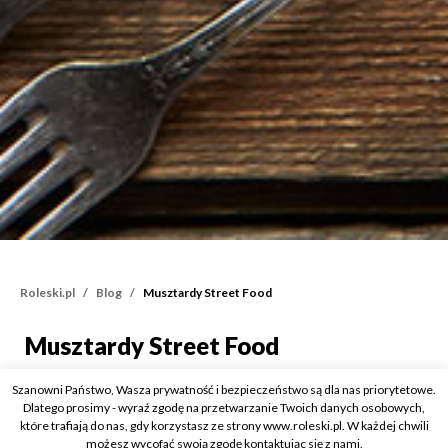
Roleski.pl
Blog
Musztardy Street Food
Musztardy Street Food
Musztardy Street Food
Kategorie:
O musztardzie
Szanowni Państwo, Wasza prywatność i bezpieczeństwo są dla nas priorytetowe.
3 listopada 2020
Dlatego prosimy - wyraź zgodę na przetwarzanie Twoich danych osobowych,
które trafiają do nas, gdy korzystasz ze strony www.roleski.pl. W każdej chwili
możesz wycofać swoją zgodę kontaktując się z nami.