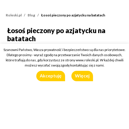
Roleski.pl
Blog
Łosoś pieczony po azjatycku na batatach
Łosoś pieczony po azjatycku na
Łosoś pieczony po azjaty
batatach
Kategorie:
O marynatach
/
Przepisy
Szanowni Państwo, Wasza prywatność i bezpieczeństwo są dla nas priorytetowe.
11 maja 2018
Dlatego prosimy - wyraź zgodę na przetwarzanie Twoich danych osobowych,
które trafiają do nas, gdy korzystasz ze strony www.roleski.pl. W każdej chwili
Wykorzystany produkt:
Marynata Azjatycka
możesz wycofać swoją zgodę kontaktując się z nami.
Akceptuję
Więcej