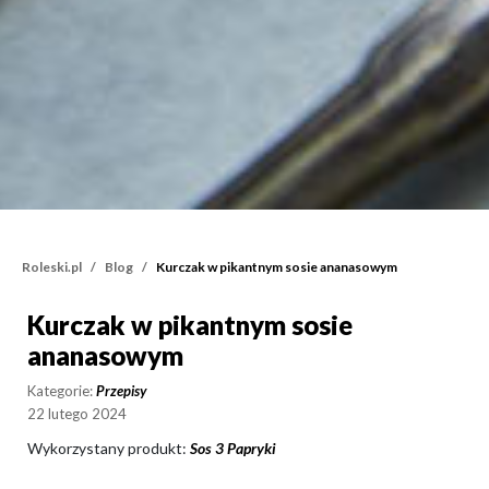
Roleski.pl
Blog
Kurczak w pikantnym sosie ananasowym
Kurczak w pikantnym sosie
Kurczak w pikantnym so
ananasowym
Kategorie:
Przepisy
22 lutego 2024
Wykorzystany produkt:
Sos 3 Papryki