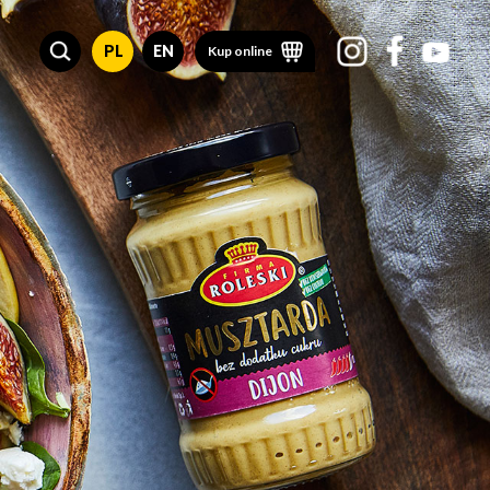
PL
EN
Kup online