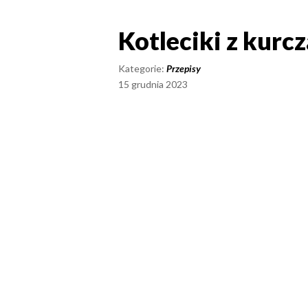
Kotleciki z kurc
Kotleciki z kurc
Kategorie:
Przepisy
15 grudnia 2023
Majonez Stołowy