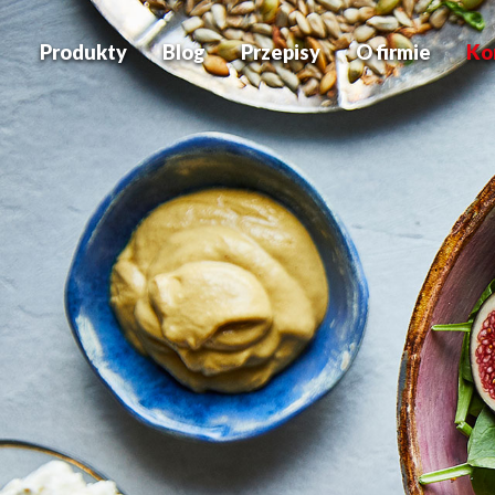
Produkty
Blog
Przepisy
O firmie
Ko