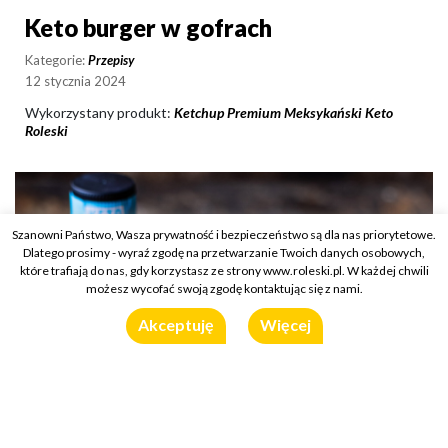
Keto burger w gofrach
Keto burger w gofrach
Kategorie:
Przepisy
12 stycznia 2024
Wykorzystany produkt:
Ketchup Premium Meksykański Keto
Roleski
Szanowni Państwo, Wasza prywatność i bezpieczeństwo są dla nas priorytetowe.
Dlatego prosimy - wyraź zgodę na przetwarzanie Twoich danych osobowych,
które trafiają do nas, gdy korzystasz ze strony www.roleski.pl. W każdej chwili
możesz wycofać swoją zgodę kontaktując się z nami.
Akceptuję
Więcej