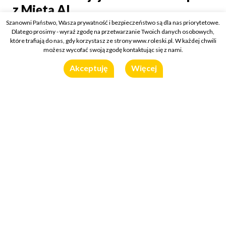
Faszerowane jajka z Sos
z Miętą AI
Szanowni Państwo, Wasza prywatność i bezpieczeństwo są dla nas priorytetowe.
Kategorie:
Przepisy
Dlatego prosimy - wyraź zgodę na przetwarzanie Twoich danych osobowych,
27 marca 2024
które trafiają do nas, gdy korzystasz ze strony www.roleski.pl. W każdej chwili
możesz wycofać swoją zgodę kontaktując się z nami.
Wykorzystany produkt:
Sos Jalapeno z Mietą AI Roleski
Akceptuję
Więcej