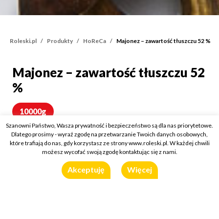
Roleski.pl
Produkty
HoReCa
Majonez – zawartość tłuszczu 52 %
Majonez – zawartość tłuszczu 52
Majonez – zawartość tłu
%
10000g
Szanowni Państwo, Wasza prywatność i bezpieczeństwo są dla nas priorytetowe.
Dlatego prosimy - wyraź zgodę na przetwarzanie Twoich danych osobowych,
które trafiają do nas, gdy korzystasz ze strony www.roleski.pl. W każdej chwili
możesz wycofać swoją zgodę kontaktując się z nami.
Akceptuję
Więcej