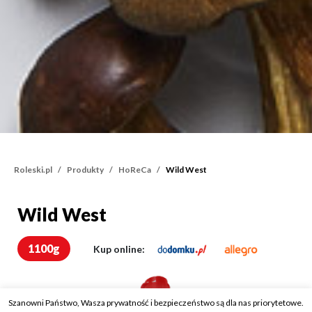
Roleski.pl
Produkty
HoReCa
Wild West
Wild West
Wild West
1100g
Kup online:
Szanowni Państwo, Wasza prywatność i bezpieczeństwo są dla nas priorytetowe.