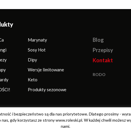
dukty
Blog
Ca
Marynaty
Przepisy
ingi
Sosy Hot
ezy
Dipy
Kontakt
upy
Wersje limitowane
RODO
ardy
Keto
ŚCI!
Produkty sezonowe
ność i bezpieczeństwo są dla nas priorytetowe. Dlatego prosimy - wyra
 nas, gdy korzystasz ze strony www.roleski.pl. W każdej chwili możesz w
nami.