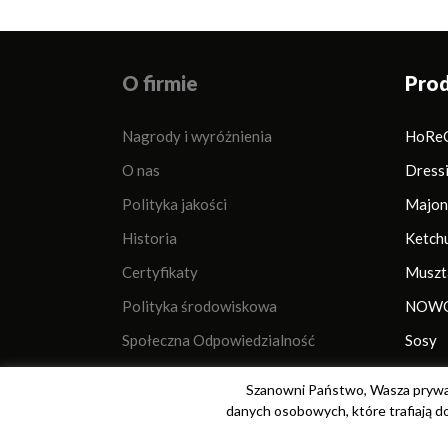
O firmie
Pro
Nagrody i wyróżnienia
HoRe
O nas
Dress
Polityka jakości
Majon
Historia
Ketch
Certyfikaty
Muszt
Polityka środowiskowa
NOWO
Społeczna Odpowiedzialność
Sosy
Dla mediów
Szanowni Państwo, Wasza prywat
Dane firmy
danych osobowych, które trafiają do
Lokalizacja