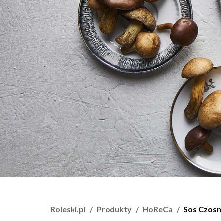
Roleski.pl
Produkty
HoReCa
Sos Czos