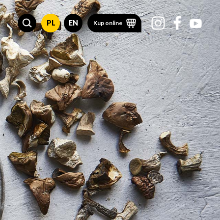
PL
EN
Kup online