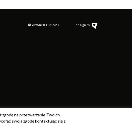
© 2026 ROLESKI SP. J.
design by
ź zgodę na przetwarzanie Twoich
ycofać swoją zgodę kontaktując się z