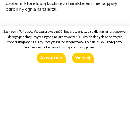
osobom, które lubią kuchnię z charakterem i nie boją się
odrobiny ognia na talerzu.
Szanowni Państwo, Wasza prywatność i bezpieczeństwo są dla nas priorytetowe.
Dlatego prosimy - wyraź zgodę na przetwarzanie Twoich danych osobowych,
które trafiają do nas, gdy korzystasz ze strony www.roleski.pl. W każdej chwili
możesz wycofać swoją zgodę kontaktując się z nami.
Roleski.pl
Sos Ranch
Akceptuję
Więcej
Sos Ranch
Poznaj wyjątkowy Sos Ranch na bazie śmietany, cebuli,
czosnku i aromatycznych ziół. Idealny dodatek do sałatek,
mięs i przekąsek.